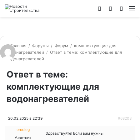
Войти
Switch
Искат
М
skin
Главная
/
Форумы
/
Форум
/
комплектующие для
водонагревателей
/
Ответ в теме: комплектующие для
водонагревателей
Ответ в теме:
комплектующие для
водонагревателей
20.02.2025 в 22:39
#68203
erooleg
Здравствуйте! Если вам нужны
Участник