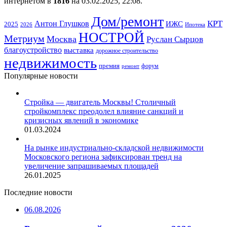
интернетом в
1816
на 03.02.2025, 22:08.
Дом/ремонт
КРТ
Антон Глушков
ИЖС
2025
Ипотека
2026
НОСТРОЙ
Метриум
Москва
Руслан Сырцов
благоустройство
выставка
дорожное строительство
недвижимость
премия
форум
ремонт
Популярные новости
Стройка — двигатель Москвы! Столичный
стройкомплекс преодолел влияние санкций и
кризисных явлений в экономике
01.03.2024
На рынке индустриально-складской недвижимости
Московского региона зафиксирован тренд на
увеличение запрашиваемых площадей
26.01.2025
Последние новости
06.08.2026