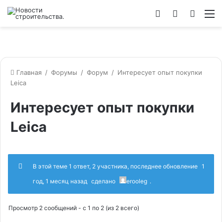
Войти
Switch
Искат
М
skin
Главная
/
Форумы
/
Форум
/
Интересует опыт покупки
Leica
Интересует опыт покупки
Leica
В этой теме 1 ответ, 2 участника, последнее обновление
1
год, 1 месяц назад
сделано
erooleg
.
Просмотр 2 сообщений - с 1 по 2 (из 2 всего)