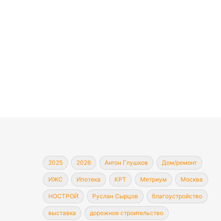
2025
2026
Антон Глушков
Дом/ремонт
ИЖС
Ипотека
КРТ
Метриум
Москва
НОСТРОЙ
Руслан Сырцов
благоустройство
выставка
дорожное строительство