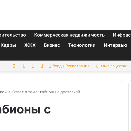
оительство
Коммерческая недвижимость
Инфрас
Кадры
ЖКХ
Бизнес
Технологии
Интервью
Switch
Sidebar
Случайная
Искать
Вход / Регистрация
Мы в соцсетях
skin
статья
вкой
/
Ответ в теме: габионы с доставкой
абионы с