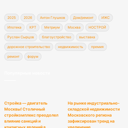
2025
2026
Антон Глушков
Дом/ремонт
ИЖС
Ипотека
КРТ
Метриум
Москва
НОСТРОЙ
Руслан Сырцов
благоустройство
выставка
дорожное строительство
недвижимость
премия
ремонт
форум
Популярные новости
Стройка — двигатель
На рынке индустриально-
Москвы! Столичный
складской недвижимости
стройкомплекс преодолел
Московского региона
влияние санкций и
зафиксирован тренд на
кризисных явлений в
увеличение