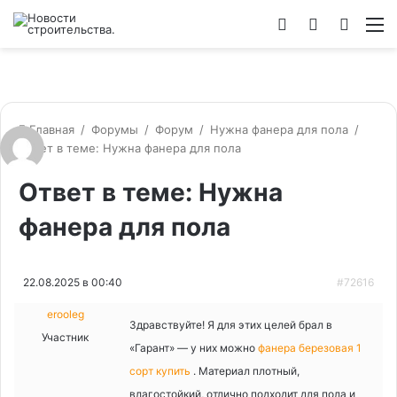
Войти
Switch
Искат
М
skin
Главная
/
Форумы
/
Форум
/
Нужна фанера для пола
/
Ответ в теме: Нужна фанера для пола
Ответ в теме: Нужна
фанера для пола
22.08.2025 в 00:40
#72616
erooleg
Здравствуйте! Я для этих целей брал в
Участник
«Гарант» — у них можно
фанера березовая 1
сорт купить
. Материал плотный,
влагостойкий, отлично подходит для пола и