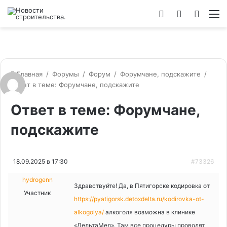
Войти
Switch
Искат
М
skin
Главная
/
Форумы
/
Форум
/
Форумчане, подскажите
/
Ответ в теме: Форумчане, подскажите
Ответ в теме: Форумчане,
подскажите
18.09.2025 в 17:30
#73326
hydrogenn
Здравствуйте! Да, в Пятигорске кодировка от
Участник
https://pyatigorsk.detoxdelta.ru/kodirovka-ot-
alkogolya/
алкоголя возможна в клинике
«ДельтаМед». Там все процедуры проводят