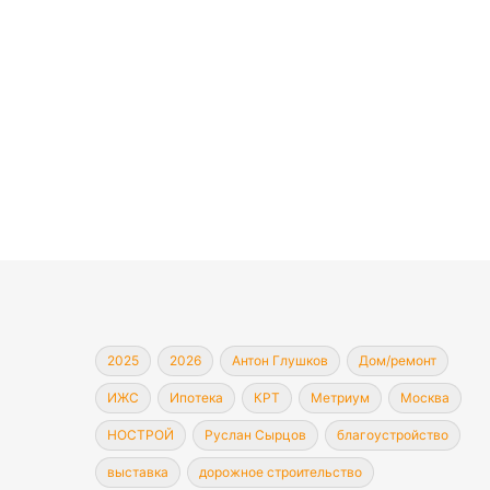
2025
2026
Антон Глушков
Дом/ремонт
ИЖС
Ипотека
КРТ
Метриум
Москва
НОСТРОЙ
Руслан Сырцов
благоустройство
выставка
дорожное строительство