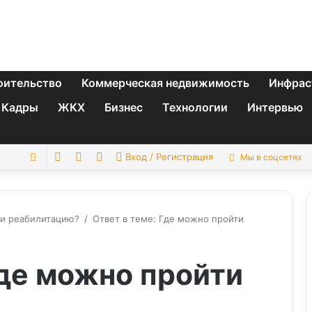
оительство
Коммерческая недвижимость
Инфрас
Кадры
ЖКХ
Бизнес
Технологии
Интервью
Switch
Sidebar
Случайная
Искать
Вход / Регистрация
Мы в соцсетях
skin
статья
и реабилитацию?
/
Ответ в теме: Где можно пройти
Где можно пройти