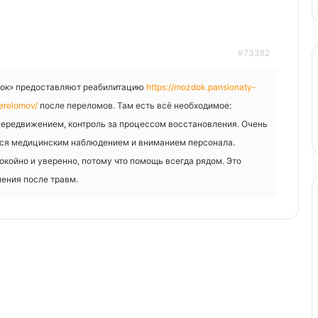
#73382
ток» предоставляют реабилитацию
https://mozdok.pansionaty-
perelomov/
после переломов. Там есть всё необходимое:
передвижением, контроль за процессом восстановления. Очень
тся медицинским наблюдением и вниманием персонала.
койно и уверенно, потому что помощь всегда рядом. Это
ления после травм.