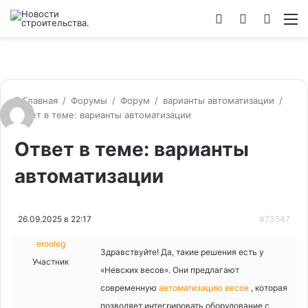
Войти
Switch
Искат
М
skin
Главная
/
Форумы
/
Форум
/
варианты автоматизации
/
Ответ в теме: варианты автоматизации
Ответ в теме: варианты
автоматизации
26.09.2025 в 22:17
#73547
erooleg
Здравствуйте! Да, такие решения есть у
Участник
«Невских весов». Они предлагают
современную
автоматизацию весов
, которая
позволяет интегрировать оборудование с