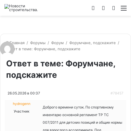
Войти
Switch
Искат
М
skin
Главная
/
Форумы
/
Форум
/
Форумчане, подскажите
/
Ответ в теме: Форумчане, подскажите
Ответ в теме: Форумчане,
подскажите
26.05.2026 в 00:37
#78457
hydrogenn
Доброго времени суток. По спортивному
Участник
инвентарю основной регламент ТР ТС
007/2011 для детских позиций и общие нормы
для взрослого ассортимента. Под