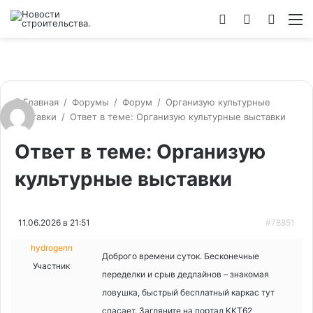
Войти
Switch
Искат
М
skin
Главная
/
Форумы
/
Форум
/
Организую культурные
выставки
/
Ответ в теме: Организую культурные выставки
Ответ в теме: Организую
культурные выставки
11.06.2026 в 21:51
#78851
hydrogenn
Доброго времени суток. Бесконечные
Участник
переделки и срыв дедлайнов – знакомая
ловушка, быстрый бесплатный каркас тут
спасает. Загляните на портал KKT62