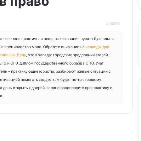
 в право
#78966
аво – очень практичная вещь, такие знания нужны буквально
а специалистов мало. Обратите внимание на
колледж для
стове-на-Дону
, это Колледж городских предпринимателей.
ЕГЭ и ОГЭ, диплом государственного образца СПО. Учат
ели – практикующие юристы, разбирают живые ситуации с
мотивацией помогать людям там будет по-настоящему
а день открытых дверей, заодно расспросите про практику и
а.