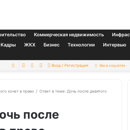
оительство
Коммерческая недвижимость
Инфрас
Кадры
ЖКХ
Бизнес
Технологии
Интервью
Switch
Sidebar
Случайная
Искать
Вход / Регистрация
Мы в соцсетях
skin
статья
ого хочет в право
/
Ответ в теме: Дочь после девятого
Дочь после