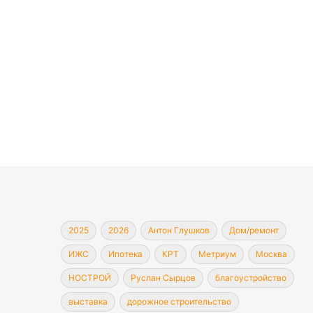
2025
2026
Антон Глушков
Дом/ремонт
ИЖС
Ипотека
КРТ
Метриум
Москва
НОСТРОЙ
Руслан Сырцов
благоустройство
выставка
дорожное строительство