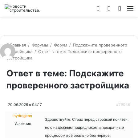
Войти
Switch
Искат
М
skin
Главная
/
Форумы
/
Форум
/
Подскажите проверенного
застройщика
/
Ответ в теме: Подскажите проверенного
застройщика
Ответ в теме: Подскажите
проверенного застройщика
20.06.2026 в 04:17
#79046
hydrogenn
Здравствуйте. Страх перед стройкой понятен,
Участник
но с надёжным подрядчиком и прозрачным
процессом всё реально без нервов.