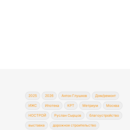
2025
2026
Антон Глушков
Дом/ремонт
ИЖС
Ипотека
КРТ
Метриум
Москва
НОСТРОЙ
Руслан Сырцов
благоустройство
выставка
дорожное строительство