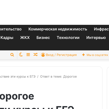
оительство
Коммерческая недвижимость
Инфрас
Кадры
ЖКХ
Бизнес
Технологии
Интервью
Switch
Sidebar
Случайная
Искать
Вход / Регистрация
Мы в соцсетях
skin
статья
ствие эти курсы к ЕГЭ
/
Ответ в теме: Дорогое
Дорогое