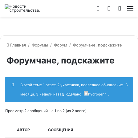
Войти
Switch
Искат
М
skin
Главная
/
Форумы
/
Форум
/
Форумчане, подскажите
Форумчане, подскажите
В этой теме 1 ответ, 2 участника, последнее обновление
3
месяца, 3 недели назад
сделано
hydrogenn
.
Просмотр 2 сообщений - с 1 по 2 (из 2 всего)
АВТОР
СООБЩЕНИЯ