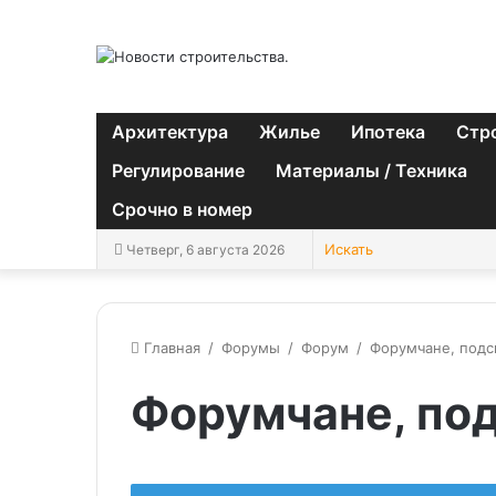
Архитектура
Жилье
Ипотека
Стр
Регулирование
Материалы / Техника
Срочно в номер
Четверг, 6 августа 2026
Главная
/
Форумы
/
Форум
/
Форумчане, подс
Форумчане, по