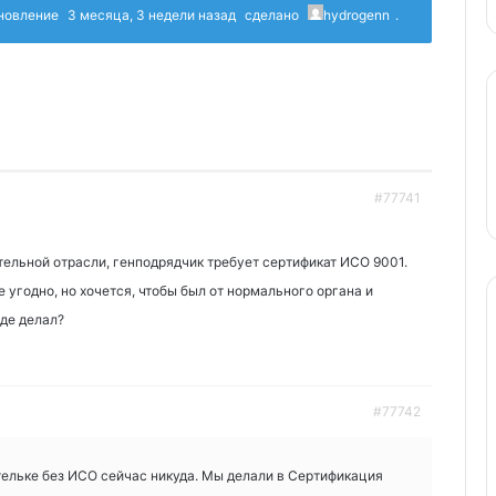
бновление
3 месяца, 3 недели назад
сделано
hydrogenn
.
#77741
тельной отрасли, генподрядчик требует сертификат ИСО 9001.
е угодно, но хочется, чтобы был от нормального органа и
где делал?
#77742
тельке без ИСО сейчас никуда. Мы делали в Сертификация