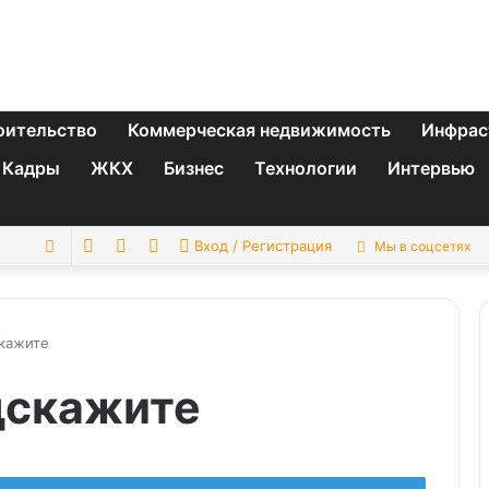
оительство
Коммерческая недвижимость
Инфрас
Кадры
ЖКХ
Бизнес
Технологии
Интервью
Switch
Sidebar
Случайная
Искать
Вход / Регистрация
Мы в соцсетях
skin
статья
кажите
дскажите