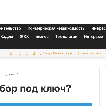
оительство
Коммерческая недвижимость
Инфрас
Кадры
ЖКХ
Бизнес
Технологии
Интервью
Switch
Sidebar
Случайная
Искать
Вход / Регистрация
Мы в соцсетях
skin
статья
ор под ключ?
абор под ключ?