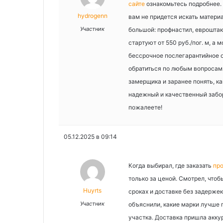
сайте
ознакомьтесь подробнее. У
hydrogenn
вам не придется искать матери
Участник
большой: профнастил, евроштак
стартуют от 550 руб./пог. м, а
бессрочное послегарантийное о
обратиться по любым вопросам.
замерщика и заранее понять, ка
надежный и качественный забор
пожалеете!
05.12.2025 в 09:14
Когда выбирал, где заказать
пр
только за ценой. Смотрел, что
Huyrts
сроках и доставке без задержек
Участник
объяснили, какие марки лучше п
участка. Доставка пришла акку