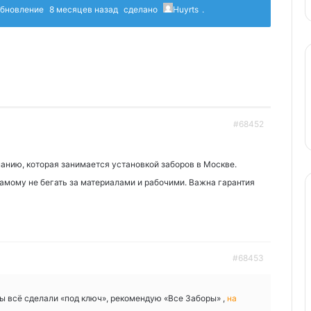
 обновление
8 месяцев назад
сделано
Huyrts
.
#68452
анию, которая занимается установкой заборов в Москве.
самому не бегать за материалами и рабочими. Важна гарантия
#68453
бы всё сделали «под ключ», рекомендую «Все Заборы» ,
на