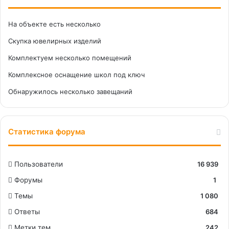
На объекте есть несколько
Скупка ювелирных изделий
Комплектуем несколько помещений
Комплексное оснащение школ под ключ
Обнаружилось несколько завещаний
Статистика форума
Пользователи
16 939
Форумы
1
Темы
1 080
Ответы
684
Метки тем
242