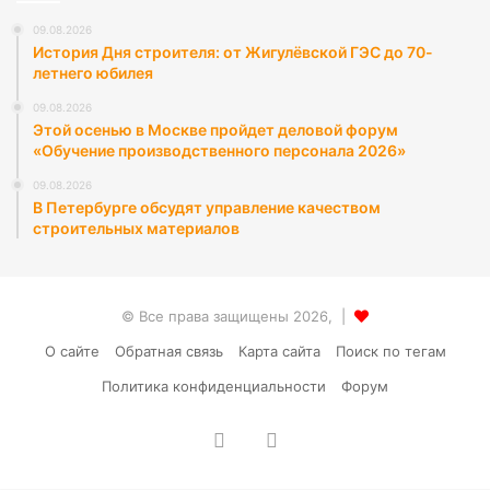
09.08.2026
История Дня строителя: от Жигулёвской ГЭС до 70-
летнего юбилея
09.08.2026
Этой осенью в Москве пройдет деловой форум
«Обучение производственного персонала 2026»
09.08.2026
В Петербурге обсудят управление качеством
строительных материалов
© Все права защищены 2026, |
О сайте
Обратная связь
Карта сайта
Поиск по тегам
Политика конфиденциальности
Форум
vk.com
RSS