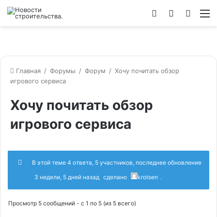
Войти
Switch
Искат
М
skin
Главная
/
Форумы
/
Форум
/
Хочу почитать обзор
игрового сервиса
Хочу почитать обзор
игрового сервиса
В этой теме 4 ответа, 5 участников, последнее обновление
3 недели, 5 дней назад
сделано
krotsen
.
Просмотр 5 сообщений - с 1 по 5 (из 5 всего)