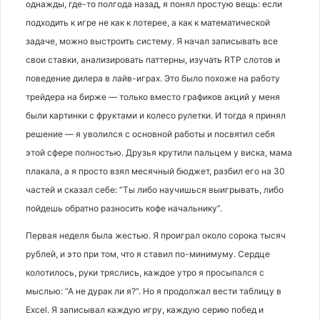
однажды, где-то полгода назад, я понял простую вещь: если
подходить к игре не как к лотерее, а как к математической
задаче, можно выстроить систему. Я начал записывать все
свои ставки, анализировать паттерны, изучать RTP слотов и
поведение дилера в лайв-играх. Это было похоже на работу
трейдера на бирже — только вместо графиков акций у меня
были картинки с фруктами и колесо рулетки. И тогда я принял
решение — я уволился с основной работы и посвятил себя
этой сфере полностью. Друзья крутили пальцем у виска, мама
плакала, а я просто взял месячный бюджет, разбил его на 30
частей и сказал себе: “Ты либо научишься выигрывать, либо
пойдешь обратно разносить кофе начальнику”.
Первая неделя была жестью. Я проиграл около сорока тысяч
рублей, и это при том, что я ставил по-минимуму. Сердце
колотилось, руки тряслись, каждое утро я просыпался с
мыслью: “А не дурак ли я?”. Но я продолжал вести таблицу в
Excel. Я записывал каждую игру, каждую серию побед и