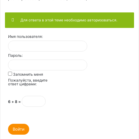
Для ответа в этой теме необходимо авторизоваться.
Имя пользователя:
Пароль:
Запомнить меня
Пожалуйста, введите
ответ цифрами:
6 + 8 =
Войти