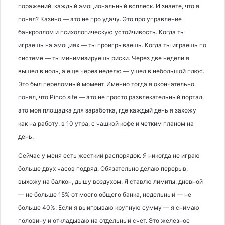
поражений, каждый эмоциональный всплеск. И знаете, что я
понял? Казино — это не про удачу. Это про управление
банкроллом и психологическую устойчивость. Когда ты
играешь на эмоциях — ты проигрываешь. Когда ты играешь по
системе — ты минимизируешь риски. Через две недели я
вышел в ноль, а еще через неделю — ушел в небольшой плюс.
Это был переломный момент. Именно тогда я окончательно
понял, что Pinco site — это не просто развлекательный портал,
это моя площадка для заработка, где каждый день я захожу
как на работу: в 10 утра, с чашкой кофе и четким планом на
день.
Сейчас у меня есть жесткий распорядок. Я никогда не играю
больше двух часов подряд. Обязательно делаю перерыв,
выхожу на балкон, дышу воздухом. Я ставлю лимиты: дневной
— не больше 15% от моего общего банка, недельный — не
больше 40%. Если я выигрываю крупную сумму — я снимаю
половину и откладываю на отдельный счет. Это железное