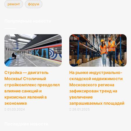
ремонт
форум
Популярные новости
Стройка — двигатель
На рынке индустриально-
Москвы! Столичный
складской недвижимости
стройкомплекс преодолел
Московского региона
влияние санкций и
зафиксирован тренд на
кризисных явлений в
увеличение
экономике
запрашиваемых площадей
01.03.2024
26.01.2025
Последние новости