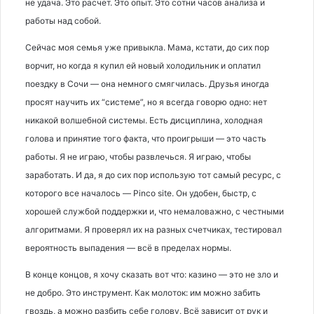
не удача. Это расчет. Это опыт. Это сотни часов анализа и
работы над собой.
Сейчас моя семья уже привыкла. Мама, кстати, до сих пор
ворчит, но когда я купил ей новый холодильник и оплатил
поездку в Сочи — она немного смягчилась. Друзья иногда
просят научить их “системе”, но я всегда говорю одно: нет
никакой волшебной системы. Есть дисциплина, холодная
голова и принятие того факта, что проигрыши — это часть
работы. Я не играю, чтобы развлечься. Я играю, чтобы
заработать. И да, я до сих пор использую тот самый ресурс, с
которого все началось — Pinco site. Он удобен, быстр, с
хорошей службой поддержки и, что немаловажно, с честными
алгоритмами. Я проверял их на разных счетчиках, тестировал
вероятность выпадения — всё в пределах нормы.
В конце концов, я хочу сказать вот что: казино — это не зло и
не добро. Это инструмент. Как молоток: им можно забить
гвоздь, а можно разбить себе голову. Всё зависит от рук и