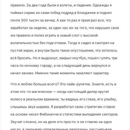
правило. За два года были и взлеты, и падения. Однажды я
поймал серию из семи побед подряд в блэкджеке и поднял
почти 300 тысяч за вечер. А как-то раз я проиграл все, что
заработал за неделю, за один час из-за того, что нарушил свое
же правило и полез играть в новый слот с высокой
волатильностью без подготовки. Тогда я сидел и смотрел на
пустой экран, и внутри было такое опустошение, что хотелось
всё бросить. Но я выдохнул, закрыл ноутбук, пошел гулять три
часа по ночному городу, а на следующий день вернулся и
начал заново. Именно такие моменты закаляют характер.
Что я люблю больше всего? Это лайв-рулетка. Знаете, есть в
этом что-то магическое — когда настоящий дилер крутит
колесо в реальном времени, ты видишь его глаза, его улыбку,
слышишь звук шарика. Я разработал свою стратегию ставок
на основе чисел Фибоначчи и статистики выпадения секторов.
Звучит сложно, но на деле это просто: я не ставлю на одно
число, я закрываю определенные диапазоны, рассчитывая