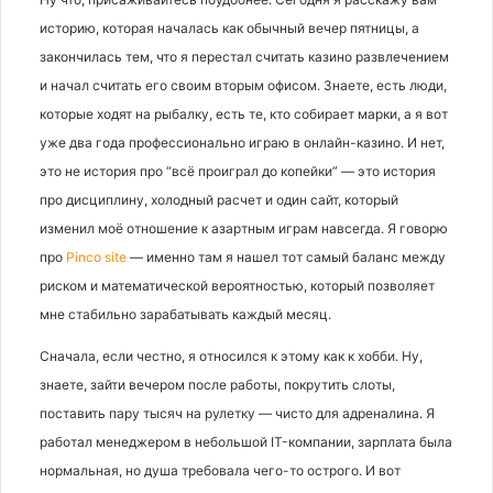
историю, которая началась как обычный вечер пятницы, а
закончилась тем, что я перестал считать казино развлечением
и начал считать его своим вторым офисом. Знаете, есть люди,
которые ходят на рыбалку, есть те, кто собирает марки, а я вот
уже два года профессионально играю в онлайн-казино. И нет,
это не история про “всё проиграл до копейки” — это история
про дисциплину, холодный расчет и один сайт, который
изменил моё отношение к азартным играм навсегда. Я говорю
про
Pinco site
— именно там я нашел тот самый баланс между
риском и математической вероятностью, который позволяет
мне стабильно зарабатывать каждый месяц.
Сначала, если честно, я относился к этому как к хобби. Ну,
знаете, зайти вечером после работы, покрутить слоты,
поставить пару тысяч на рулетку — чисто для адреналина. Я
работал менеджером в небольшой IT-компании, зарплата была
нормальная, но душа требовала чего-то острого. И вот