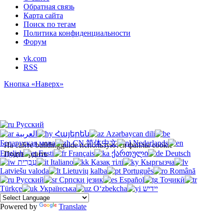
Обратная связь
Карта сайта
Поиск по тегам
Политика конфиденциальности
Форум
vk.com
RSS
Кнопка «Наверх»
Русский
العربية
Հայերեն
Azərbaycan dili
Беларуская мова
简体中文
Nederlands
На сайте buildingguide используются файлы cookie
English
Eesti
Français
ქართული
Deutsch
Подтвердить
עִבְרִית
Italiano
Қазақ тілі
Кыргызча
Latviešu valoda
Lietuvių kalba
Português
Română
Русский
Српски језик
Español
Тоҷикӣ
Türkçe
Українська
O‘zbekcha
יידיש
Powered by
Translate