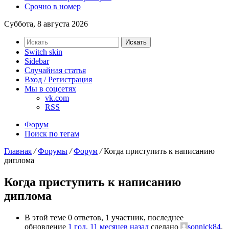
Срочно в номер
Суббота, 8 августа 2026
Искать
Switch skin
Sidebar
Случайная статья
Вход / Регистрация
Мы в соцсетях
vk.com
RSS
Форум
Поиск по тегам
Главная
/
Форумы
/
Форум
/
Когда приступить к написанию
диплома
Когда приступить к написанию
диплома
В этой теме 0 ответов, 1 участник, последнее
обновление
1 год, 11 месяцев назад
сделано
sonnick84
.