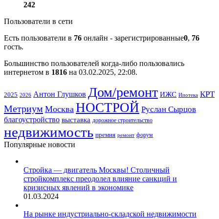
242
Пользователи в сети
Есть пользователи в
76
онлайн - зарегистрированные
0
,
76
гость.
Большинство пользователей когда-либо пользовались
интернетом в
1816
на 03.02.2025, 22:08.
Дом/ремонт
КРТ
Антон Глушков
ИЖС
2025
Ипотека
2026
НОСТРОЙ
Метриум
Москва
Руслан Сырцов
благоустройство
выставка
дорожное строительство
недвижимость
премия
форум
ремонт
Популярные новости
Стройка — двигатель Москвы! Столичный
стройкомплекс преодолел влияние санкций и
кризисных явлений в экономике
01.03.2024
На рынке индустриально-складской недвижимости