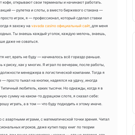
ют кофе, открывают свои терминалы и начинают работать.
 акций — рулетка и слоты, а вместо биржевого стакана —
 просто игрок, я — профессионал, который сделал ставки
когда я захожу на
vavada casino официальный сайт
, для меня
ыходных. Ты знаешь каждый уголок, каждую мелочь, знаешь,
чше даже не соваться.
отя нет, врать не буду — начиналось всё гораздо раньше.
 к риску, как у многих. Я играл по вечерам, после работы,
й должности менеджера в логистической компании. Тогда я
— просто тыкал на кнопки, надеялся на удачу, иногда
Типичный любитель, каких тысячи. Но однажды, когда я в
ную сумму на каком-то дурацком слоте, я сказал себе:
брошу играть, а в том — что буду подходить к этому иначе.
но с азартными играми, с математической точки зрения. Читал
иональных игроков, даже купил пару книг по теории
опал, тем яснее становилось: казино — это не лотерея, это