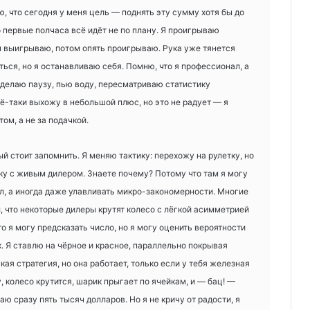
ю, что сегодня у меня цель — поднять эту сумму хотя бы до
Но первые полчаса всё идёт не по плану. Я проигрываю
м выигрываю, потом опять проигрываю. Рука уже тянется
ться, но я останавливаю себя. Помню, что я профессионал, а
делаю паузу, пью воду, пересматриваю статистику
сё-таки выхожу в небольшой плюс, но это не радует — я
ом, а не за подачкой.
ый стоит запомнить. Я меняю тактику: перехожу на рулетку, но
тку с живым дилером. Знаете почему? Потому что там я могу
, а иногда даже улавливать микро-закономерности. Многие
, что некоторые дилеры крутят колесо с лёгкой асимметрией
что я могу предсказать число, но я могу оценить вероятности
. Я ставлю на чёрное и красное, параллельно покрывая
кая стратегия, но она работает, только если у тебя железная
, колесо крутится, шарик прыгает по ячейкам, и — бац! —
ю сразу пять тысяч долларов. Но я не кричу от радости, я