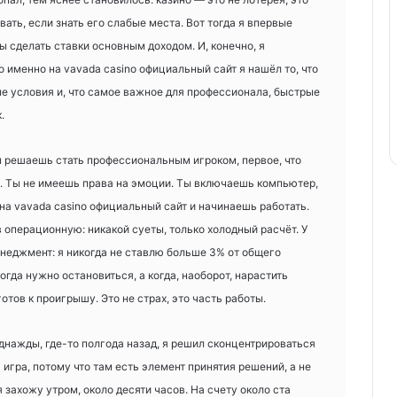
ать, если знать его слабые места. Вот тогда я впервые
ы сделать ставки основным доходом. И, конечно, я
 именно на vavada casino официальный сайт я нашёл то, что
ые условия и, что самое важное для профессионала, быстрые
.
ты решаешь стать профессиональным игроком, первое, что
. Ты не имеешь права на эмоции. Ты включаешь компьютер,
на vavada casino официальный сайт и начинаешь работать.
 в операционную: никакой суеты, только холодный расчёт. У
неджмент: я никогда не ставлю больше 3% от общего
когда нужно остановиться, а когда, наоборот, нарастить
отов к проигрышу. Это не страх, это часть работы.
Однажды, где-то полгода назад, я решил сконцентрироваться
игра, потому что там есть элемент принятия решений, а не
я захожу утром, около десяти часов. На счету около ста