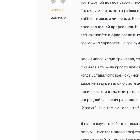
тот, и другой встают утром, пь
krotsen
Только у меня вместо графиков
Участник
лобби с живыми дилерами. Я не
своей основной профессией. И 
это как прийти в офис после в
где можно заработать, а где лу
Всё началось года три назад, х
Сначала это была просто любовь
когда уставал от своей скучно
даже не задумывался о системе 
проигрывал, иногда выигрывал. 
очередной раз проиграл прилич
“Хватит”. Не в том смысле, что 
Я начал изучать всё, что связа
форумы, смотрел видео професс
вероятностей. И чем глубже я к