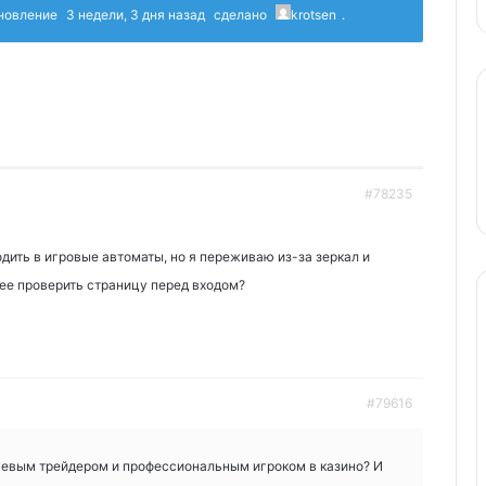
бновление
3 недели, 3 дня назад
сделано
krotsen
.
#78235
дить в игровые автоматы, но я переживаю из-за зеркал и
ее проверить страницу перед входом?
#79616
жевым трейдером и профессиональным игроком в казино? И