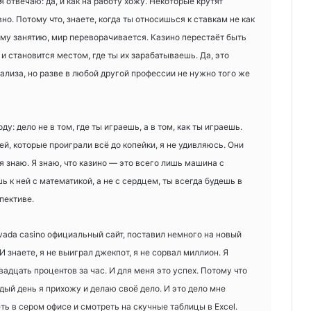
 я отвечаю: да, и как на работу хожу. Некоторые крутят
но. Потому что, знаете, когда ты относишься к ставкам не как
ному занятию, мир переворачивается. Казино перестаёт быть
 и становится местом, где ты их зарабатываешь. Да, это
ализа, но разве в любой другой профессии не нужно того же
ду: дело не в том, где ты играешь, а в том, как ты играешь.
й, которые проиграли всё до копейки, я не удивляюсь. Они
 я знаю. Я знаю, что казино — это всего лишь машина с
ь к ней с математикой, а не с сердцем, ты всегда будешь в
пективе.
vada casino официальный сайт, поставил немного на новый
И знаете, я не выиграл джекпот, я не сорвал миллион. Я
вадцать процентов за час. И для меня это успех. Потому что
ждый день я прихожу и делаю своё дело. И это дело мне
ть в сером офисе и смотреть на скучные таблицы в Excel.