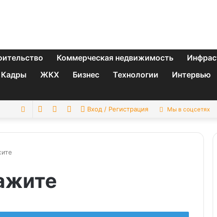
оительство
Коммерческая недвижимость
Инфрас
Кадры
ЖКХ
Бизнес
Технологии
Интервью
Switch
Sidebar
Случайная
Искать
Вход / Регистрация
Мы в соцсетях
skin
статья
жите
кажите