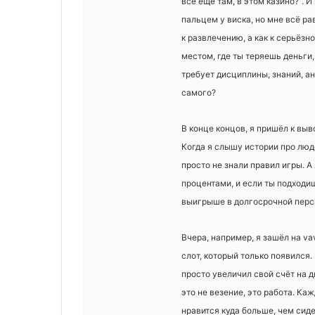
всё ещё там, в этом казино?”. И
пальцем у виска, но мне всё рав
к развлечению, а как к серьёз
местом, где ты теряешь деньги,
требует дисциплины, знаний, ан
самого?
В конце концов, я пришёл к выво
Когда я слышу истории про люде
просто не знали правил игры. А
процентами, и если ты подходиш
выигрыше в долгосрочной перс
Вчера, например, я зашёл на va
слот, который только появился. 
просто увеличил свой счёт на д
это не везение, это работа. Ка
нравится куда больше, чем сиде