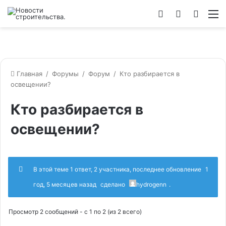
Войти
Switch
Искат
М
skin
Главная
/
Форумы
/
Форум
/
Кто разбирается в
освещении?
Кто разбирается в
освещении?
В этой теме 1 ответ, 2 участника, последнее обновление
1
год, 5 месяцев назад
сделано
hydrogenn
.
Просмотр 2 сообщений - с 1 по 2 (из 2 всего)