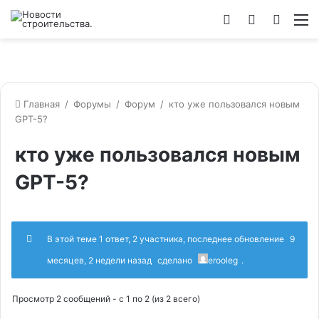
Войти
Switch
Искат
М
skin
Главная
/
Форумы
/
Форум
/
кто уже пользовался новым
GPT-5?
кто уже пользовался новым
GPT-5?
В этой теме 1 ответ, 2 участника, последнее обновление
9
месяцев, 2 недели назад
сделано
erooleg
.
Просмотр 2 сообщений - с 1 по 2 (из 2 всего)