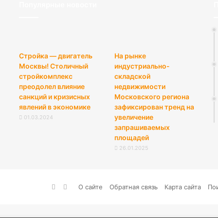
Популярные новости
П
Стройка — двигатель
На рынке
Москвы! Столичный
индустриально-
стройкомплекс
складской
преодолел влияние
недвижимости
санкций и кризисных
Московского региона
явлений в экономике
зафиксирован тренд на
увеличение
01.03.2024
запрашиваемых
площадей
26.01.2025
vk.com
RSS
О сайте
Обратная связь
Карта сайта
По