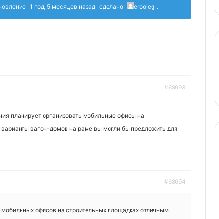
бновление
1 год, 5 месяцев назад
сделано
erooleg
.
#68693
ния планирует организовать мобильные офисы на
 варианты вагон-домов на раме вы могли бы предложить для
#68694
и мобильных офисов на строительных площадках отличным