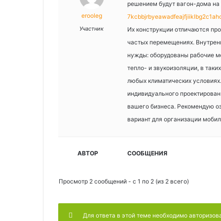
решением будут вагон-дома на
erooleg
7kcbbjrbyeawadfeajfjiiklbg2c1a
Участник
Их конструкции отличаются про
частых перемещениях. Внутрен
нужды: оборудованы рабочие ме
тепло- и звукоизоляции, в так
любых климатических условиях
индивидуального проектировани
вашего бизнеса. Рекомендую о
вариант для организации мобил
АВТОР
СООБЩЕНИЯ
Просмотр 2 сообщений - с 1 по 2 (из 2 всего)
Для ответа в этой теме необходимо авторизов