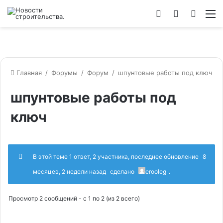
Войти
Switch
Искат
М
skin
Главная
/
Форумы
/
Форум
/
шпунтовые работы под ключ
шпунтовые работы под
ключ
В этой теме 1 ответ, 2 участника, последнее обновление
8
месяцев, 2 недели назад
сделано
erooleg
.
Просмотр 2 сообщений - с 1 по 2 (из 2 всего)