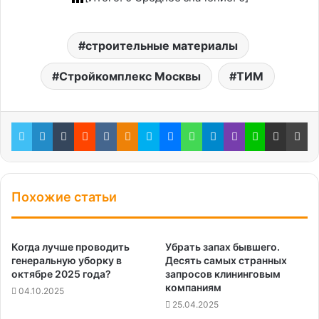
строительные материалы
Стройкомплекс Москвы
ТИМ
Twitter
LinkedIn
Tumblr
Reddit
Вконтакте
Одноклассники
Skype
Messenger
WhatsApp
Telegram
Viber
Line
Поделиться через электронную почту
Пе
Похожие статьи
Когда лучше проводить
Убрать запах бывшего.
генеральную уборку в
Десять самых странных
октябре 2025 года?
запросов клининговым
компаниям
04.10.2025
25.04.2025