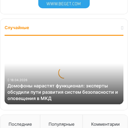
Случайные
Домофоны
нарастят
функционал:
эксперты
обсудили
пути
развития
18.04.2026
Домофоны нарастят функционал: эксперты
систем
обсудили пути развития систем безопасности и
безопасности
оповещения в МКД
и
оповещения
в
МКД
Последние
Популярные
Комментарии