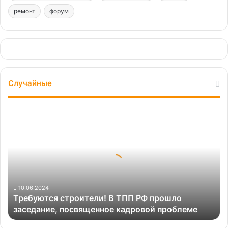
ремонт
форум
Случайные
Требуются
строители!
В
ТПП
РФ
прошло
заседание,
посвященное
10.06.2024
Требуются строители! В ТПП РФ прошло
кадровой
заседание, посвященное кадровой проблеме
проблеме