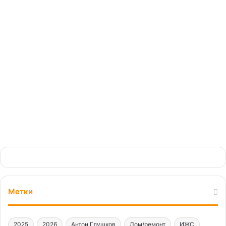
млн «квадратов» жилья в
год — остается неизменной
11.03.2025
Метки
2025
2026
Антон Глушков
Дом/ремонт
ИЖС