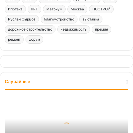
Ипотека
КРТ
Метриум
Москва
НОСТРОЙ
Руслан Сырцов
благоустройство
выставка
дорожное строительство
недвижимость
премия
ремонт
форум
Случайные
На
форуме
«УрбанВэй»
открыто
обсудили
вызовы