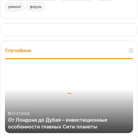
ремонт
форум
Случайные
От
Лондона
до
Дубая
–
инвестиционные
особенности
главных
01.07.2026
От Лондона до Дубая – инвестиционные
Сити
особенности главных Сити планеты
планеты