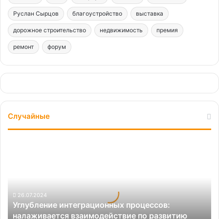
Руслан Сырцов
благоустройство
выставка
дорожное строительство
недвижимость
премия
ремонт
форум
Случайные
Углубление
интеграционных
процессов:
налаживается
взаимодействие
по
26.07.2024
Углубление интеграционных процессов:
развитию
налаживается взаимодействие по развитию
стройотрасли