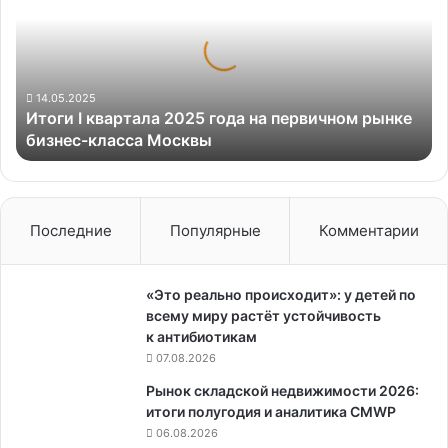
2025
года
на
первичном
рынке
14.05.2025
Итоги I квартала 2025 года на первичном рынке
бизнес-
бизнес-класса Москвы
класса
Москвы
Последние
Популярные
Комментарии
«Это реально происходит»: у детей по
всему миру растёт устойчивость
к антибиотикам
07.08.2026
Рынок складской недвижимости 2026:
итоги полугодия и аналитика CMWP
06.08.2026