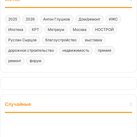
2025
2026
Антон Глушков
Дом/ремонт
ИЖС
Ипотека
КРТ
Метриум
Москва
НОСТРОЙ
Руслан Сырцов
благоустройство
выставка
дорожное строительство
недвижимость
премия
ремонт
форум
Случайные
Итоги
I
квартала