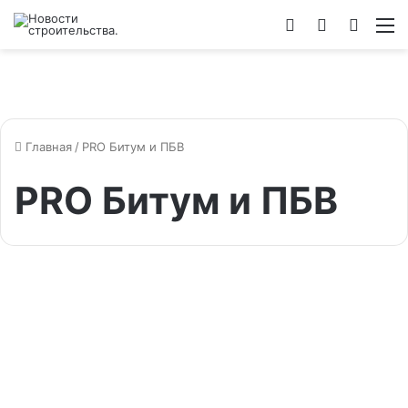
Войти
Switch
Искат
М
skin
Главная
/
PRO Битум и ПБВ
PRO Битум и ПБВ
Материалы / Техника
Вектор дорожного
образования: на
конференции в Санкт-