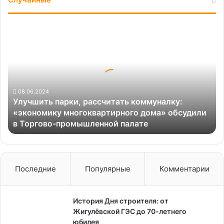
Улучшить
парки,
рассчитать
коммуналку:
«экономику
многоквартирного
дома»
08.06.2024
Улучшить парки, рассчитать коммуналку:
обсудили
«экономику многоквартирного дома» обсудили
в
в Торгово-промышленной палате
Торгово-
промышленной
палате
Последние
Популярные
Комментарии
История Дня строителя: от
Жигулёвской ГЭС до 70-летнего
юбилея