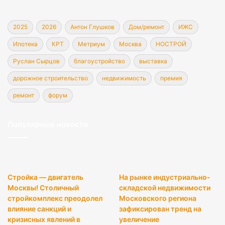
2025
2026
Антон Глушков
Дом/ремонт
ИЖС
Ипотека
КРТ
Метриум
Москва
НОСТРОЙ
Руслан Сырцов
благоустройство
выставка
дорожное строительство
недвижимость
премия
ремонт
форум
Популярные новости
Стройка — двигатель
На рынке индустриально-
Москвы! Столичный
складской недвижимости
стройкомплекс преодолел
Московского региона
влияние санкций и
зафиксирован тренд на
кризисных явлений в
увеличение