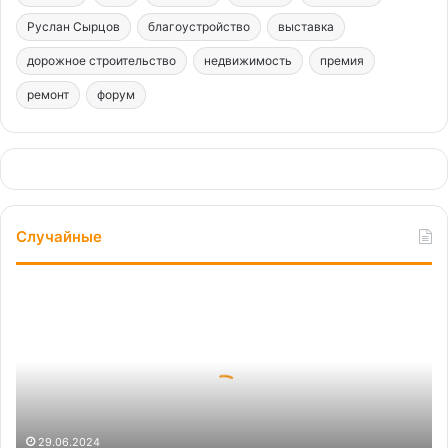
Руслан Сырцов
благоустройство
выставка
дорожное строительство
недвижимость
премия
ремонт
форум
Случайные
Риэлторы
опубликовали
топ-10
самых
больших
новостроек
в
ЦАО
29.06.2024