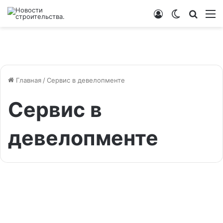
Войти
Switch
Искат
М
skin
Главная
/
Сервис в девелопменте
Сервис в
девелопменте
Новости инфопартнеров
В конце ноября пройдет