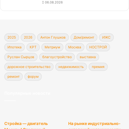
06.08.2026
2025
2026
Антон Глушков
Дом/ремонт
ИЖС
Ипотека
КРТ
Метриум
Москва
НОСТРОЙ
Руслан Сырцов
благоустройство
выставка
дорожное строительство
недвижимость
премия
ремонт
форум
Популярные новости
Стройка — двигатель
На рынке индустриально-