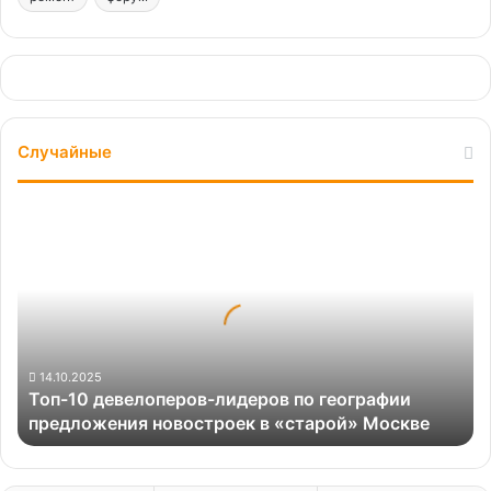
Случайные
Топ-10
девелоперов-
лидеров
по
географии
предложения
новостроек
в
14.10.2025
Топ-10 девелоперов-лидеров по географии
«старой»
предложения новостроек в «старой» Москве
Москве