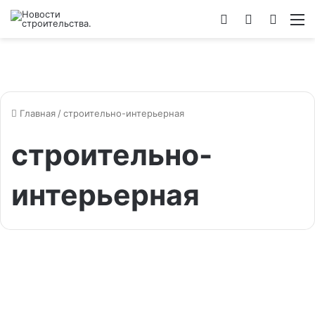
Войти
Switch
Искат
М
skin
Главная
/
строительно-интерьерная
строительно-
интерьерная
Новости инфопартнеров
Юбилейная выставка