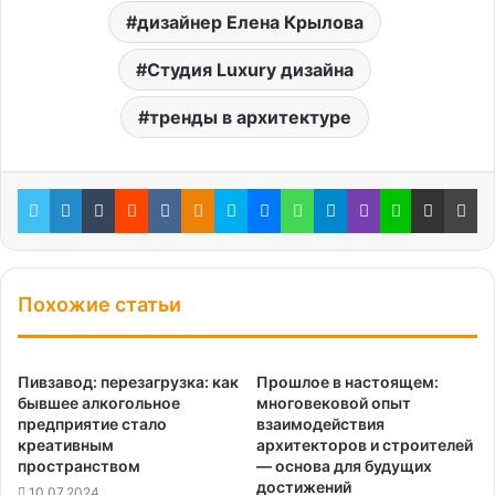
дизайнер Елена Крылова
Студия Luxury дизайна
тренды в архитектуре
Twitter
LinkedIn
Tumblr
Reddit
Вконтакте
Одноклассники
Skype
Messenger
WhatsApp
Telegram
Viber
Line
Поделиться через электронную почту
Пе
Похожие статьи
Пивзавод: перезагрузка: как
Прошлое в настоящем:
бывшее алкогольное
многовековой опыт
предприятие стало
взаимодействия
креативным
архитекторов и строителей
пространством
— основа для будущих
достижений
10.07.2024