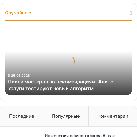
Случайные
Поиск
мастеров
по
рекомендациям.
Авито
Услуги
тестируют
новый
25.06.2026
Поиск мастеров по рекомендациям. Авито
алгоритм
Услуги тестируют новый алгоритм
Последние
Популярные
Комментарии
Инженерия офисов класса А: как