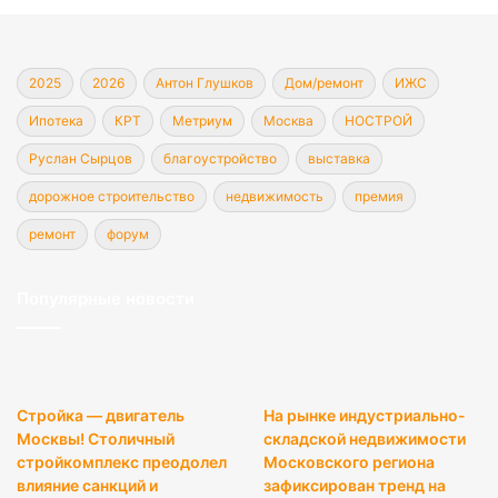
2025
2026
Антон Глушков
Дом/ремонт
ИЖС
Ипотека
КРТ
Метриум
Москва
НОСТРОЙ
Руслан Сырцов
благоустройство
выставка
дорожное строительство
недвижимость
премия
ремонт
форум
Популярные новости
Стройка — двигатель
На рынке индустриально-
Москвы! Столичный
складской недвижимости
стройкомплекс преодолел
Московского региона
влияние санкций и
зафиксирован тренд на