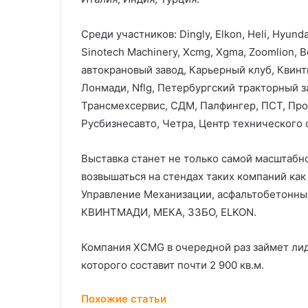
Среди участников: Dingly, Elkon, Heli, Hyunda
Sinotech Machinery, Xcmg, Xgma, Zoomlion, 
автокрановый завод, Карьерный клуб, Квинт
Лонмади, Nflg, Петербургский тракторный з
Трансмехсервис, СДМ, Палфингер, ПСТ, Про
Русбизнесавто, Четра, Центр технического 
Выставка станет не только самой масштабно
возвышаться на стендах таких компаний как
Управление Механизации, асфальтобетонные
КВИНТМАДИ, МЕКА, ЗЗБО, ELKON.
Компания XCMG в очередной раз займет ли
которого составит почти 2 900 кв.м.
Похожие статьи