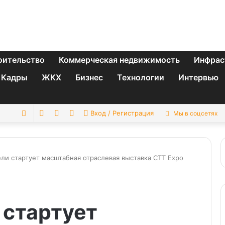
оительство
Коммерческая недвижимость
Инфрас
Кадры
ЖКХ
Бизнес
Технологии
Интервью
Switch
Sidebar
Случайная
Искать
Вход / Регистрация
Мы в соцсетях
skin
статья
ели стартует масштабная отраслевая выставка СТТ Expo
 стартует