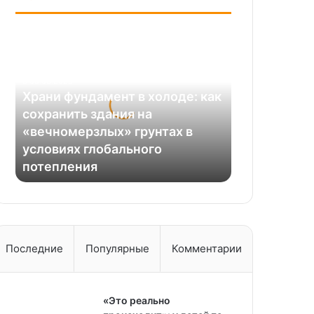
Храни
фундамент
в
холоде:
09.08.2025
как
Храни фундамент в холоде: как
сохранить
сохранить здания на
здания
«вечномерзлых» грунтах в
на
условиях глобального
«вечномерзлых»
потепления
грунтах
в
условиях
глобального
потепления
Последние
Популярные
Комментарии
«Это реально