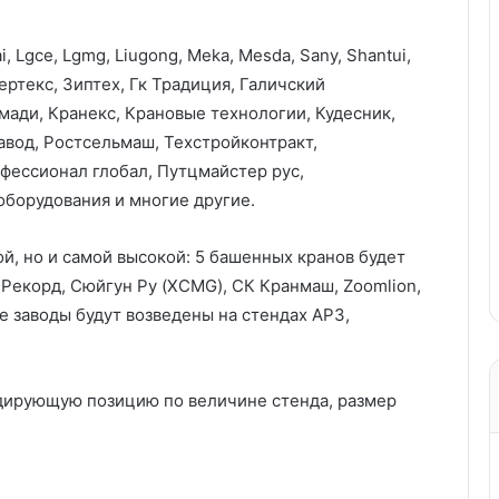
i, Lgce, Lgmg, Liugong, Meka, Mesda, Sany, Shantui,
Вертекс, Зиптех, Гк Традиция, Галичский
мади, Кранекс, Крановые технологии, Кудесник,
авод, Ростсельмаш, Техстройконтракт,
фессионал глобал, Путцмайстер рус,
оборудования и многие другие.
й, но и самой высокой: 5 башенных кранов будет
 Рекорд, Cюйгун Ру (XCMG), СК Кранмаш, Zoomlion,
 заводы будут возведены на стендах АРЗ,
дирующую позицию по величине стенда, размер