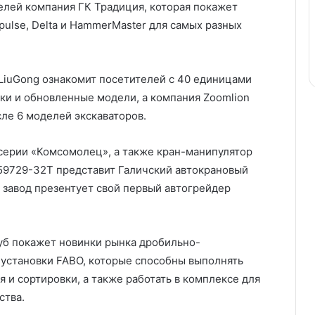
елей компания ГК Традиция, которая покажет
ulse, Delta и HammerMaster для самых разных
LiuGong ознакомит посетителей с 40 единицами
нки и обновленные модели, а компания Zoomlion
ле 6 моделей экскаваторов.
 серии «Комсомолец», а также кран-манипулятор
59729-32Т представит Галичский автокрановый
 завод презентует свой первый автогрейдер
уб покажет новинки рынка дробильно-
установки FABO, которые способны выполнять
я и сортировки, а также работать в комплексе для
ства.