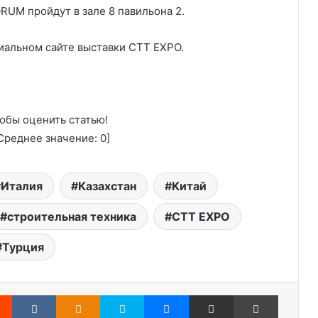
UM пройдут в зале 8 павильона 2.
иальном сайте выставки CTT EXPO.
обы оценить статью!
реднее значение:
0
]
Италия
Казахстан
Китай
строительная техника
СТТ EXPO
Турция
Reddit
Вконтакте
Одноклассники
Skype
Messenger
Поделиться через электронную почту
Печатать