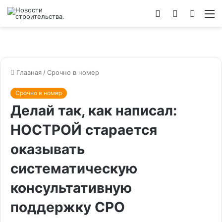
Войти
Switch
Искат
М
skin
Главная
/
Срочно в номер
Срочно в номер
Делай так, как написал:
НОСТРОЙ старается
оказывать
систематическую
консультативную
поддержку СРО