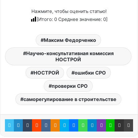
Нажмите, чтобы оценить статью!
[Итого:
0
Среднее значение:
0
]
Максим Федорченко
Научно-консультативная комиссия
НОСТРОЙ
НОСТРОЙ
ошибки СРО
проверки СРО
саморегулирование в строительстве
Twitter
LinkedIn
Tumblr
Reddit
Вконтакте
Одноклассники
Skype
Messenger
WhatsApp
Telegram
Viber
Line
Поделиться через электронную почту
Пе