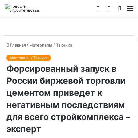
Войти
Switch
Искат
М
skin
Главная
/
Материалы / Техника
Материалы / Техника
Форсированный запуск в
России биржевой торговли
цементом приведет к
негативным последствиям
для всего стройкомплекса –
эксперт