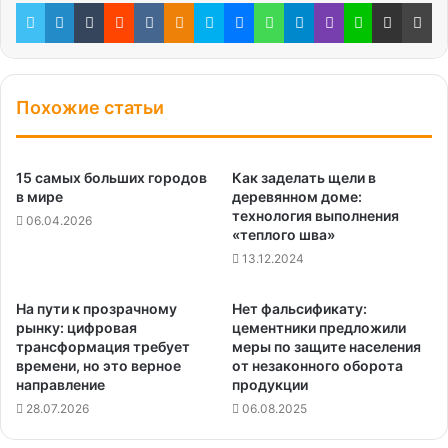
Twitter
LinkedIn
Tumblr
Reddit
Вконтакте
Одноклассники
Skype
Messenger
WhatsApp
Telegram
Viber
Line
Поделиться через электронную почту
Пе
Похожие статьи
15 самых больших городов
Как заделать щели в
в мире
деревянном доме:
технология выполнения
06.04.2026
«теплого шва»
13.12.2024
На пути к прозрачному
Нет фальсификату:
рынку: цифровая
цементники предложили
трансформация требует
меры по защите населения
времени, но это верное
от незаконного оборота
направление
продукции
28.07.2026
06.08.2025