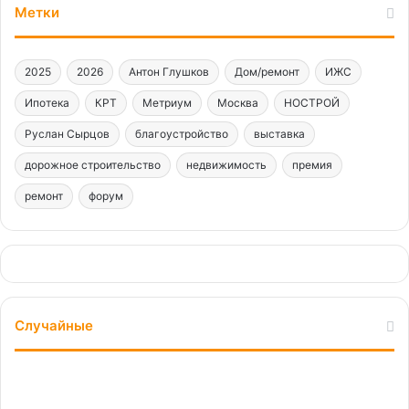
Метки
2025
2026
Антон Глушков
Дом/ремонт
ИЖС
Ипотека
КРТ
Метриум
Москва
НОСТРОЙ
Руслан Сырцов
благоустройство
выставка
дорожное строительство
недвижимость
премия
ремонт
форум
Случайные
Инвест-
среда