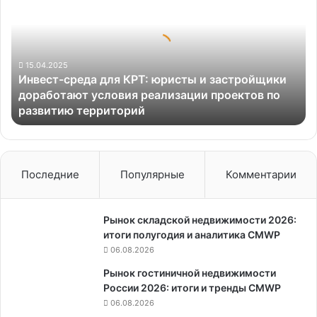
для
КРТ:
юристы
и
застройщики
15.04.2025
Инвест-среда для КРТ: юристы и застройщики
доработают
доработают условия реализации проектов по
условия
развитию территорий
реализации
проектов
по
развитию
территорий
Последние
Популярные
Комментарии
Рынок складской недвижимости 2026:
итоги полугодия и аналитика CMWP
06.08.2026
Рынок гостиничной недвижимости
России 2026: итоги и тренды CMWP
06.08.2026