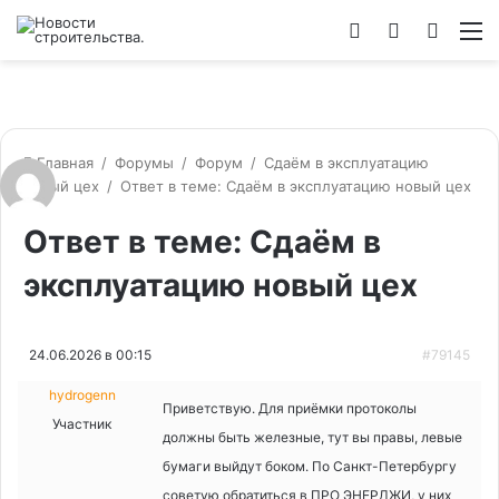
Войти
Switch
Искат
М
skin
Главная
/
Форумы
/
Форум
/
Сдаём в эксплуатацию
новый цех
/
Ответ в теме: Сдаём в эксплуатацию новый цех
Ответ в теме: Сдаём в
эксплуатацию новый цех
24.06.2026 в 00:15
#79145
hydrogenn
Приветствую. Для приёмки протоколы
Участник
должны быть железные, тут вы правы, левые
бумаги выйдут боком. По Санкт-Петербургу
советую обратиться в ПРО ЭНЕРДЖИ, у них