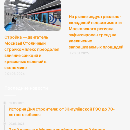
На рынке индустриально-
складской недвижимости
Московского региона
зафиксирован тренд на
Стройка — двигатель
увеличение
Москвы! Столичный
запрашиваемых площадей
стройкомплекс преодолел
26.01.2025
влияние санкций и
кризисных явлений в
экономике
01.03.2024
Последние новости
09.08.2026
История Дня строителя: от Жигулёвской ГЭС до 70-
летнего юбилея
09.08.2026
Этой осенью в Москве пройдет деловой форум