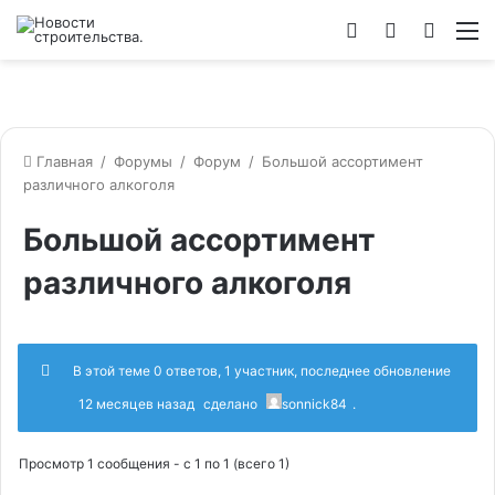
Войти
Switch
Искат
М
skin
Главная
/
Форумы
/
Форум
/
Большой ассортимент
различного алкоголя
Большой ассортимент
различного алкоголя
В этой теме 0 ответов, 1 участник, последнее обновление
12 месяцев назад
сделано
sonnick84
.
Просмотр 1 сообщения - с 1 по 1 (всего 1)