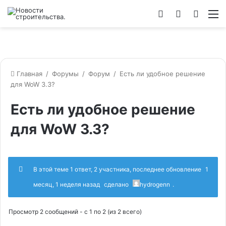
Войти
Switch
Искат
М
skin
Главная
/
Форумы
/
Форум
/
Есть ли удобное решение
для WoW 3.3?
Есть ли удобное решение
для WoW 3.3?
В этой теме 1 ответ, 2 участника, последнее обновление
1
месяц, 1 неделя назад
сделано
hydrogenn
.
Просмотр 2 сообщений - с 1 по 2 (из 2 всего)