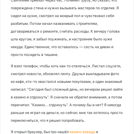
Сантехник приехал через час. Починил трубу, но сказал, что
повреждена стена и нужно вызывать мастеров по отделке. Я
сидел на кухне, смотрел на мокрый пол и чувствовал себя
разбитым. Потом начал названивать строителям,
договариваться о ремонте, считать расходы. К вечеру голова
шла кругом, я забыл поужинать, и настроение было хуже
некуда. Единственное, что оставалось — сесть на диван и
просто посидеть в тишине.
Я взял телефон, чтобы хоть как-то отвлечься. Листал соцсети,
смотрел новости, обновлял ленту. Друзья выкладывали фото
из кафе, кто-то хвастался новыми покупками, а один знакомый
написал: “Сегодня был сложный день, но вечером решил зайти
в казино и отдохнуть”. Я сначала не обратил внимания, а потом
перечитал. “Казино… отдохнуть”. А почему бы и нет? Я никогда
раньше не играл на деньги, но сейчас мне так хотелось просто
переключиться, что я решил попробовать.
Я открыл браузер, быстро нашёл
казино вавада
и