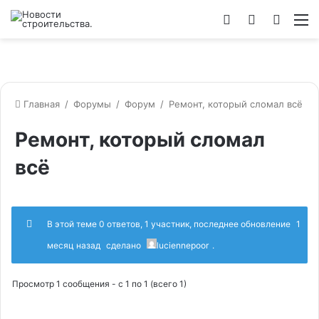
Войти
Switch
Искат
М
skin
Главная
/
Форумы
/
Форум
/
Ремонт, который сломал всё
Ремонт, который сломал
всё
В этой теме 0 ответов, 1 участник, последнее обновление
1
месяц назад
сделано
luciennepoor
.
Просмотр 1 сообщения - с 1 по 1 (всего 1)