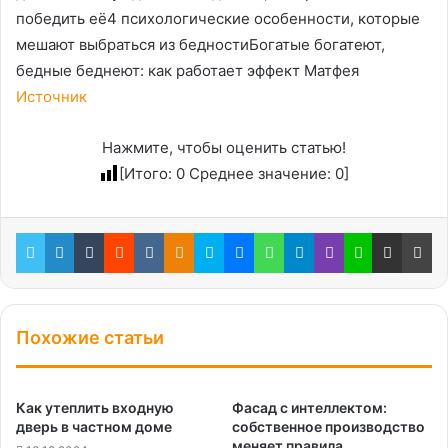
победить её4 психологические особенности, которые
мешают выбраться из бедностиБогатые богатеют,
бедные беднеют: как работает эффект Матфея
Источник
Нажмите, чтобы оценить статью!
[Итого:
0
Среднее значение:
0
]
Twitter
LinkedIn
Tumblr
Reddit
Вконтакте
Одноклассники
Skype
Messenger
WhatsApp
Telegram
Viber
Line
Поделиться через электронную почту
Пе
Похожие статьи
Как утеплить входную
Фасад с интеллектом:
дверь в частном доме
собственное производство
меняет правила