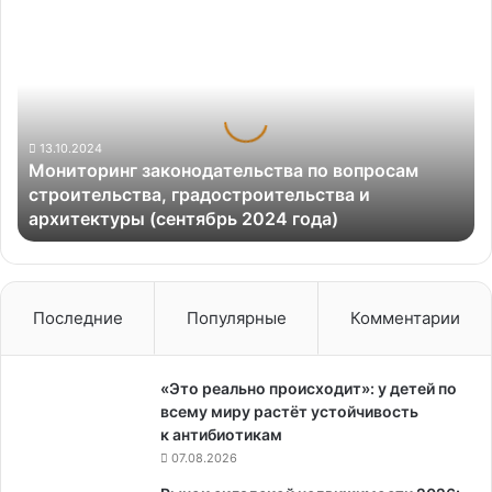
Мониторинг
законодательства
по
вопросам
строительства,
градостроительства
и
13.10.2024
Мониторинг законодательства по вопросам
архитектуры
строительства, градостроительства и
(сентябрь
архитектуры (сентябрь 2024 года)
2024
года)
Последние
Популярные
Комментарии
«Это реально происходит»: у детей по
всему миру растёт устойчивость
к антибиотикам
07.08.2026