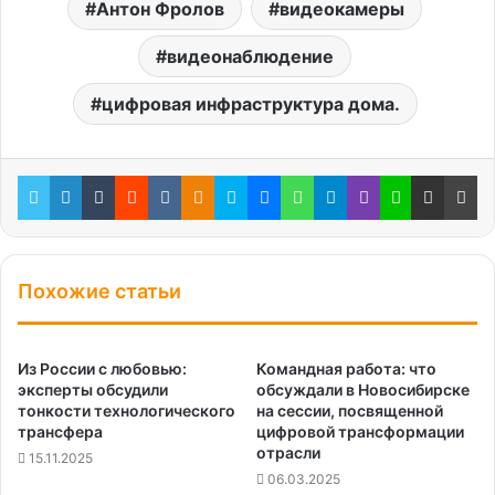
Антон Фролов
видеокамеры
видеонаблюдение
цифровая инфраструктура дома.
Twitter
LinkedIn
Tumblr
Reddit
Вконтакте
Одноклассники
Skype
Messenger
WhatsApp
Telegram
Viber
Line
Поделиться через электронную почту
Пе
Похожие статьи
Из России с любовью:
Командная работа: что
эксперты обсудили
обсуждали в Новосибирске
тонкости технологического
на сессии, посвященной
трансфера
цифровой трансформации
отрасли
15.11.2025
06.03.2025