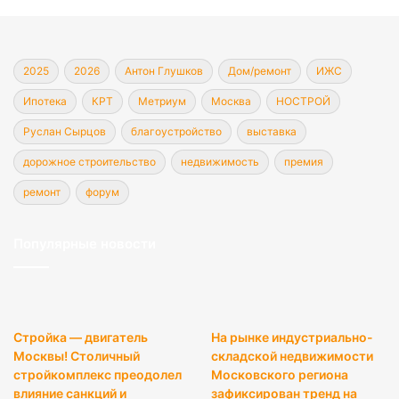
2025
2026
Антон Глушков
Дом/ремонт
ИЖС
Ипотека
КРТ
Метриум
Москва
НОСТРОЙ
Руслан Сырцов
благоустройство
выставка
дорожное строительство
недвижимость
премия
ремонт
форум
Популярные новости
Стройка — двигатель
На рынке индустриально-
Москвы! Столичный
складской недвижимости
стройкомплекс преодолел
Московского региона
влияние санкций и
зафиксирован тренд на