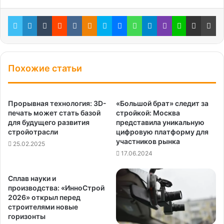
Twitter
LinkedIn
Tumblr
Reddit
Вконтакте
Одноклассники
Skype
Messenger
WhatsApp
Telegram
Viber
Line
Поделиться через электронную почту
Пе
Похожие статьи
Прорывная технология: ЗD-
«Большой брат» следит за
печать может стать базой
стройкой: Москва
для будущего развития
представила уникальную
стройотрасли
цифровую платформу для
участников рынка
25.02.2025
17.06.2024
Сплав науки и
производства: «ИнноСтрой
2026» открыл перед
строителями новые
горизонты