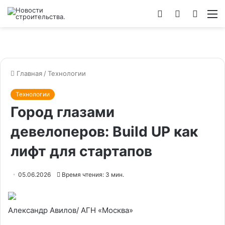
Войти
Switch
Искат
М
skin
Главная
/
Технологии
Технологии
Город глазами
девелоперов: Build UP как
лифт для стартапов
05.06.2026
Время чтения: 3 мин.
Александр Авилов/ АГН «Москва»