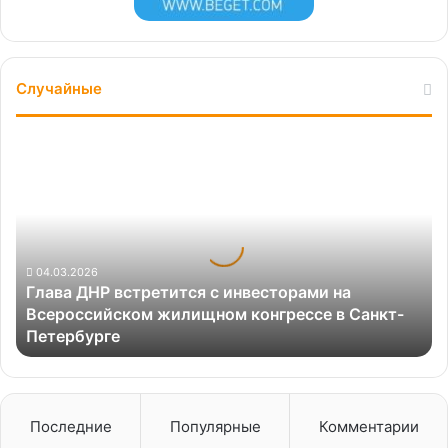
Случайные
Глава
ДНР
встретится
с
инвесторами
на
Всероссийском
04.03.2026
Глава ДНР встретится с инвесторами на
жилищном
Всероссийском жилищном конгрессе в Санкт-
конгрессе
Петербурге
в
Санкт-
Петербурге
Последние
Популярные
Комментарии