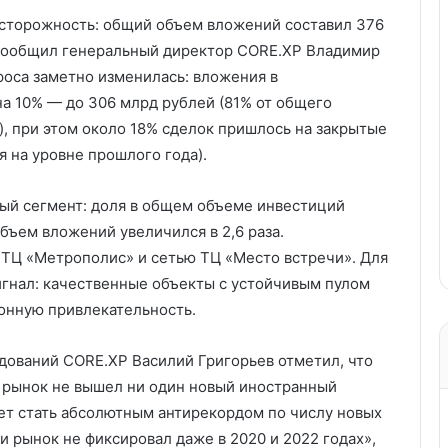
осторожность: общий объем вложений составил 376
, сообщил генеральный директор CORE.XP Владимир
проса заметно изменилась: вложения в
а 10% — до 306 млрд рублей (81% от общего
, при этом около 18% сделок пришлось на закрытые
 на уровне прошлого года).
ый сегмент: доля в общем объеме инвестиций
 объем вложений увеличился в 2,6 раза.
 ТЦ «Метрополис» и сетью ТЦ «Место встречи». Для
гнал: качественные объекты с устойчивым пулом
онную привлекательность.
едований CORE.XP Василий Григорьев отметил, что
й рынок не вышел ни один новый иностранный
жет стать абсолютным антирекордом по числу новых
 рынок не фиксировал даже в 2020 и 2022 годах»,