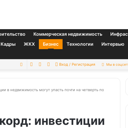
оительство
Коммерческая недвижимость
Инфрас
Кадры
ЖКХ
Бизнес
Технологии
Интервью
Switch
Sidebar
Случайная
Искать
Вход / Регистрация
Мы в соцсет
skin
статья
ции в недвижимость могут упасть почти на четверть по
корд: инвестиции