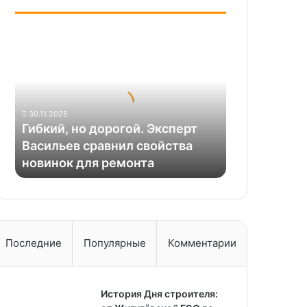
Гибкий,
но
дорогой.
Эксперт
Васильев
сравнил
30.11.2025
свойства
Гибкий, но дорогой. Эксперт
новинок
Васильев сравнил свойства
для
новинок для ремонта
ремонта
Последние
Популярные
Комментарии
История Дня строителя: