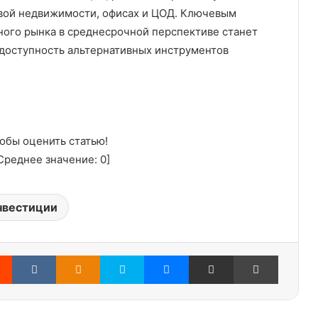
овой недвижимости, офисах и ЦОД. Ключевым
ого рынка в среднесрочной перспективе станет
 доступность альтернативных инструментов
обы оценить статью!
реднее значение:
0
]
нвестиции
Reddit
Вконтакте
Одноклассники
Skype
Messenger
Поделиться через электронную почту
Печатать