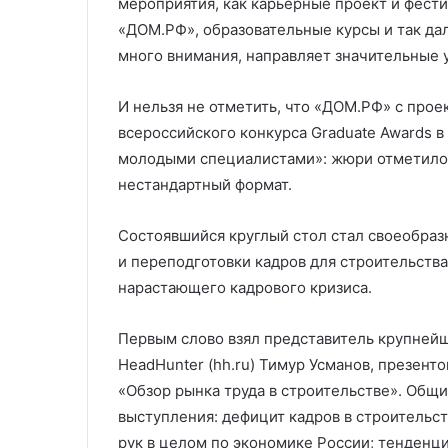
мероприятия, как карьерные проект и фест
«ДОМ.РФ», образовательные курсы и так да
много внимания, направляет значительные 
И нельзя не отметить, что «ДОМ.РФ» с про
всероссийского конкурса Graduate Awards 
молодыми специалистами»: жюри отметило
нестандартный формат.
Состоявшийся круглый стол стал своеобраз
и переподготовки кадров для строительств
нарастающего кадрового кризиса.
Первым слово взял представитель крупней
HeadHunter (hh.ru) Тимур Усманов, презен
«Обзор рынка труда в строительстве». Общи
выступления: дефицит кадров в строительс
рук в целом по экономике России; тенденци