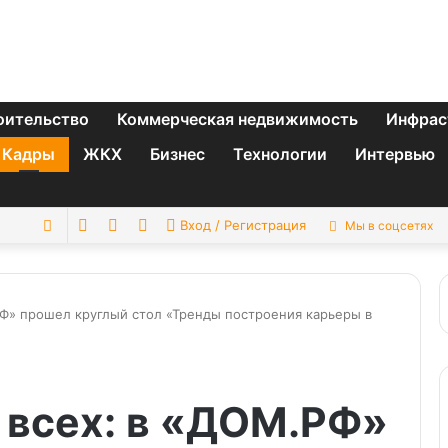
оительство
Коммерческая недвижимость
Инфрас
Кадры
ЖКХ
Бизнес
Технологии
Интервью
Switch
Sidebar
Случайная
Искать
Вход / Регистрация
Мы в соцсетях
skin
статья
РФ» прошел круглый стол «Тренды построения карьеры в
 всех: в «ДОМ.РФ»