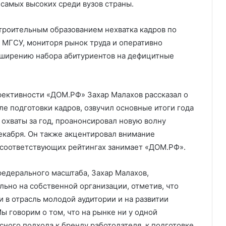
самых высоких среди вузов страны.
троительным образованием нехватка кадров по
 МГСУ, мониторя рынок труда и оперативно
асширению набора абитуриентов на дефицитные
фективности «ДОМ.РФ» Захар Малахов рассказал о
е подготовки кадров, озвучил основные итоги года
 охваты за год, проанонсировал новую волну
декабря. Он также акцентировал внимание
в соответствующих рейтингах занимает «ДОМ.РФ».
едерального масштаба, Захар Малахов,
льно на собственной организации, отметив, что
и в отрасль молодой аудитории и на развитии
 говорим о том, что на рынке ни у одной
ного подхода к бренду работодателя, к подготовке