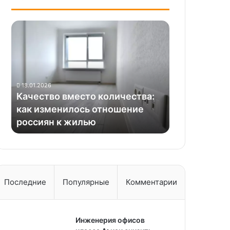
Качество
вместо
количества:
как
изменилось
отношение
18.01.2026
россиян
Качество вместо количества:
к
как изменилось отношение
жилью
россиян к жилью
Последние
Популярные
Комментарии
Инженерия офисов