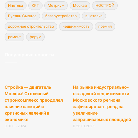
Ипотека
КРТ
Метриум
Москва
НОСТРОЙ
Руслан Сырцов
благоустройство
выставка
дорожное строительство
недвижимость
премия
ремонт
форум
Популярные новости
Стройка — двигатель
На рынке индустриально-
Москвы! Столичный
складской недвижимости
стройкомплекс преодолел
Московского региона
влияние санкций и
зафиксирован тренд на
кризисных явлений в
увеличение
экономике
запрашиваемых площадей
01.03.2024
26.01.2025