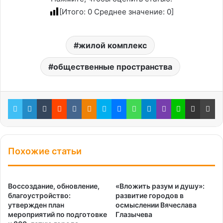
[Итого:
0
Среднее значение:
0
]
жилой комплекс
общественные пространства
Twitter
LinkedIn
Tumblr
Reddit
Вконтакте
Одноклассники
Skype
Messenger
WhatsApp
Telegram
Viber
Line
Поделиться через электронную почту
Пе
Похожие статьи
Воссоздание, обновление,
«Вложить разум и душу»:
благоустройство:
развитие городов в
утвержден план
осмыслении Вячеслава
мероприятий по подготовке
Глазычева