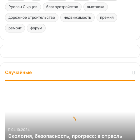
Руслан Сырцов
благоустройство
выставка
дорожное строительство
недвижимость
премия
ремонт
форум
Случайные
Экология,
безопасность,
прогресс:
в
отрасль
демонтажа
внедряются
04.10.2024
Экология, безопасность, прогресс: в отрасль
современные