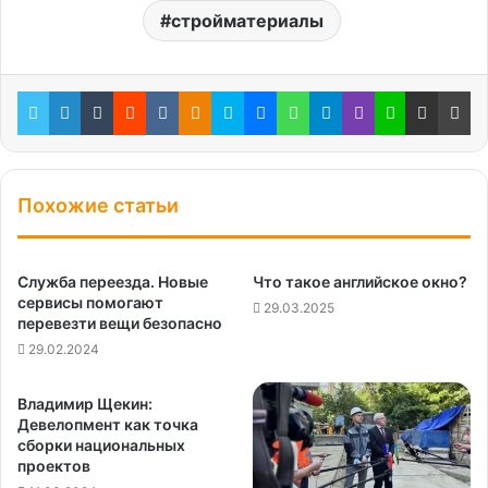
стройматериалы
Twitter
LinkedIn
Tumblr
Reddit
Вконтакте
Одноклассники
Skype
Messenger
WhatsApp
Telegram
Viber
Line
Поделиться через электронную почту
Пе
Похожие статьи
Служба переезда. Новые
Что такое английское окно?
сервисы помогают
29.03.2025
перевезти вещи безопасно
29.02.2024
Владимир Щекин:
Девелопмент как точка
сборки национальных
проектов