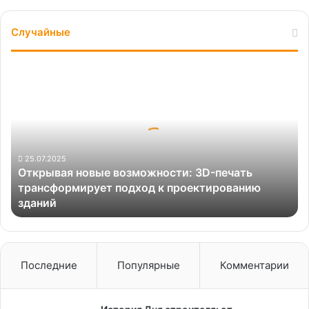
Случайные
Открывая
новые
возможности:
3D-
печать
трансформирует
подход
25.07.2025
Открывая новые возможности: 3D-печать
к
трансформирует подход к проектированию
проектированию
зданий
зданий
Последние
Популярные
Комментарии