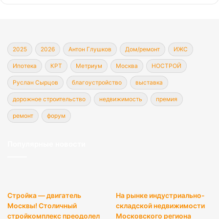
2025
2026
Антон Глушков
Дом/ремонт
ИЖС
Ипотека
КРТ
Метриум
Москва
НОСТРОЙ
Руслан Сырцов
благоустройство
выставка
дорожное строительство
недвижимость
премия
ремонт
форум
Популярные новости
Стройка — двигатель
На рынке индустриально-
Москвы! Столичный
складской недвижимости
стройкомплекс преодолел
Московского региона