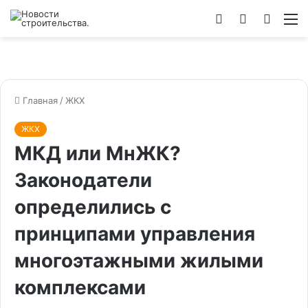
Войти
Switch
Искат
М
skin
Главная
/
ЖКХ
ЖКХ
МКД или МнЖК?
Законодатели
определились с
принципами управления
многоэтажными жилыми
комплексами