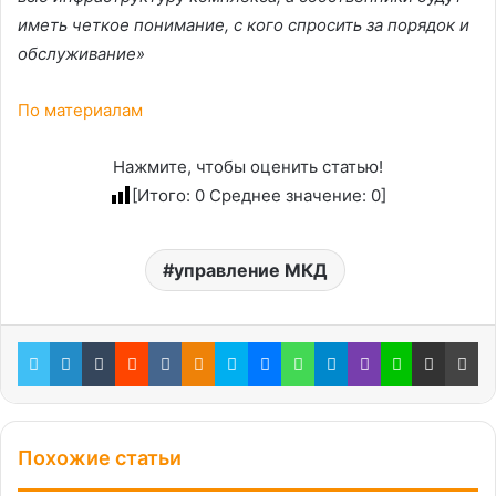
иметь четкое понимание, с кого спросить за порядок и
обслуживание»
По материалам
Нажмите, чтобы оценить статью!
[Итого:
0
Среднее значение:
0
]
управление МКД
Twitter
LinkedIn
Tumblr
Reddit
Вконтакте
Одноклассники
Skype
Messenger
WhatsApp
Telegram
Viber
Line
Поделиться через электронную почту
Пе
Похожие статьи