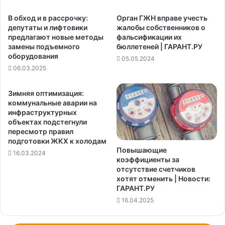
В обход и в рассрочку:
Орган ГЖН вправе учесть
депутаты и лифтовики
жалобы собственников о
предлагают новые методы
фальсификации их
замены подъемного
бюллетеней | ГАРАНТ.РУ
оборудования
05.05.2024
06.03.2025
Зимняя оптимизация:
коммунальные аварии на
инфраструктурных
объектах подстегнули
пересмотр правил
подготовки ЖКХ к холодам
Повышающие
16.03.2024
коэффициенты за
отсутствие счетчиков
хотят отменить | Новости:
ГАРАНТ.РУ
16.04.2025