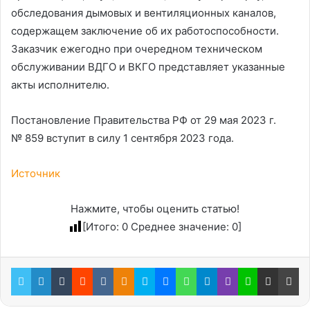
обследования дымовых и вентиляционных каналов,
содержащем заключение об их работоспособности.
Заказчик ежегодно при очередном техническом
обслуживании ВДГО и ВКГО представляет указанные
акты исполнителю.
Постановление Правительства РФ от 29 мая 2023 г.
№ 859 вступит в силу 1 сентября 2023 года.
Источник
Нажмите, чтобы оценить статью!
[Итого:
0
Среднее значение:
0
]
Twitter
LinkedIn
Tumblr
Reddit
Вконтакте
Одноклассники
Skype
Messenger
WhatsApp
Telegram
Viber
Line
Поделиться через электронную почту
Пе