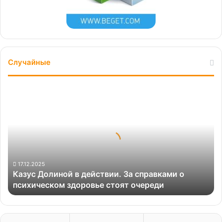
Случайные
Казус
Долиной
в
действии.
За
справками
о
психическом
17.12.2025
Казус Долиной в действии. За справками о
здоровье
психическом здоровье стоят очереди
стоят
очереди