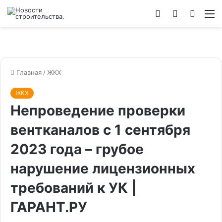
Войти
Switch
Искат
М
skin
Главная
/
ЖКХ
ЖКХ
Непроведение проверки
вентканалов с 1 сентября
2023 года – грубое
нарушение лицензионных
требований к УК |
ГАРАНТ.РУ