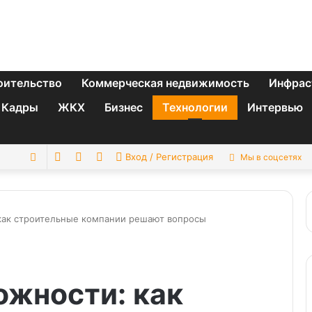
оительство
Коммерческая недвижимость
Инфрас
Кадры
ЖКХ
Бизнес
Технологии
Интервью
Switch
Sidebar
Случайная
Искать
Вход / Регистрация
Мы в соцсетях
skin
статья
 как строительные компании решают вопросы
ожности: как