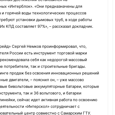
ных «Интерблок». «Они предназначены для
а и горячей воды технологических процессов
требуют установки дымовых труб, в ходе работы
Их КПД составляет 97%», – рассказал докладчик.
рейд» Сергей Немков проинформировал, что,
ителя России есть инструмент торговой марки
арекомендовала себя как недорогой массовый
е потребители, так и строительные бригады.
тинге продаж без освоения инновационных решений
ные двигатели, – пояснил он, – уже массово
овые бивольтовые аккумуляторные батареи, которые
нструмента, так и 36 вольтового, и батареи
линейки, сейчас идет активная работа по освоению
деятельности «Интерскол» сотрудничает с
овательный центр совместно с Самарским ГТУ.