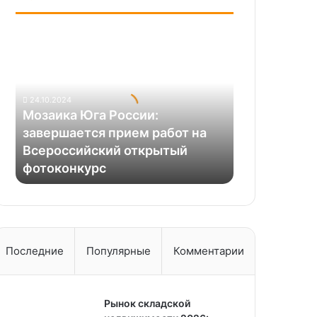
Мозаика
Юга
России:
завершается
прием
24.10.2024
работ
Мозаика Юга России:
на
завершается прием работ на
Всероссийский
Всероссийский открытый
открытый
фотоконкурс
фотоконкурс
Последние
Популярные
Комментарии
Рынок складской